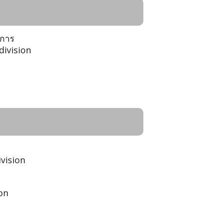
ชการ
division
vision
ion