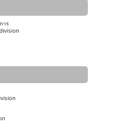
ชการ
division
vision
ion