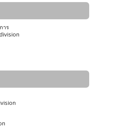
ชการ
division
vision
ion