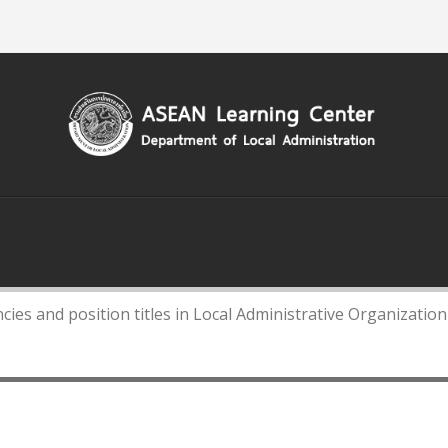
Home
About Us
Contact Us
S
DEPARTMENT OF LOCAL ADMINISTATION
L
KNOWLEDGE
LINKS
ncies and position titles in Local Administrative Organization
on titles in Local Administrative O