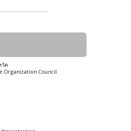
istrative Organization
al Administrative
หวัด
ve Organization Council