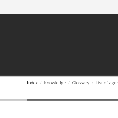
ASEAN
THAILAND AND ASEAN
Index
Knowledge
Glossary
List of age
List of agencies and positi