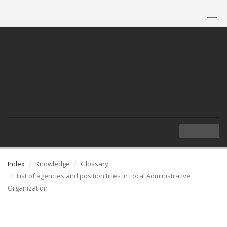
TH
|
EN
MENU
Index
Knowledge
Glossary
List of agencies and position titles in Local Administrative
Organization
List of agencies and position titles in