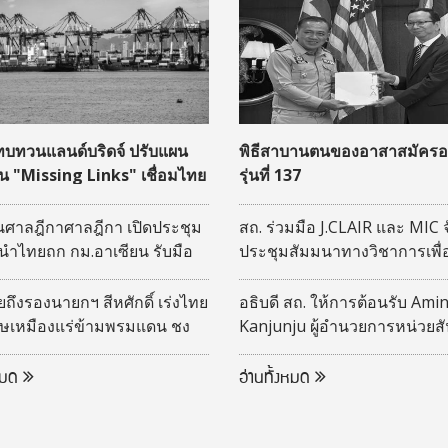
 ทบทวนแลนด์บริดจ์ ปรับแผน
พิธีสาบานตนของอาสาสมัครอเ
ุน "Missing Links" เชื่อมไทย
รุ่นที่ 137
จิสติกส์อาเซียน
ศาลฎีกาศาลฎีกา เปิดประชุม
สถ. ร่วมมือ J.CLAIR และ MIC 
นำไทยถก กม.อาเซียน รับมือ
ประชุมสัมมนาทางวิชาการเพื
ิจ
เปลี่ยนองค์ความรู้ระหว่างไท
ญี่ปุ่น (DLA -CLAIR-MIC joint
ึงรองนายกฯ สีหศักดิ์ เร่งไทย
อธิบดี สถ. ให้การต้อนรับ Amin
Seminar) ประจำปีงบประมาณ
ิษเหมืองแร่ข้ามพรมแดน ชง
Kanjunju ผู้อำนวยการหน่วยส
รการรับมือ
สหรัฐอเมริกา (Peace Corps)
ประเทศไทย
งหมด
อ่านทั้งหมด