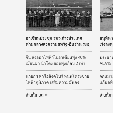
อาเซียนประชุม รมว.ต่างประเทศ
อนุทิน
ท่ามกลางสงครามสหรัฐ-อิหร่าน ระอุ
เร่งลงท
สู่ฮับโล
จีน ส่งออกไฟฟ้าไปอาเซียนพุ่ง 40%
ประธาน
เมียนมา นำโด่ง ยอดพุ่งเกือบ 2 เท่า
ALA15 
เศรษฐก
นายกฯ หารือสิงคโปร์ หนุนโครงข่าย
จดหมายถ
ไฟฟ้าภูมิภาค เสริมความมั่นคง
แก้มลพ
พลังงาน
11 มาต
อ่านทั้งหมด
อ่านทั้