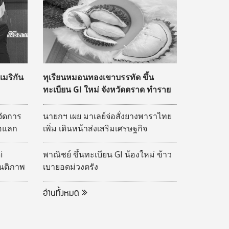
มริกัน
ทุเรียนหมอนทองเขาบรรทัด ขึ้น
ทะเบียน GI ใหม่ จังหวัดตราด ทำราย
ได้หมื่นล้าน
จัดการ
นายกฯ เผย มาเลย์จ่อสั่งยางพาราไทย
่อแลก
เพิ่ม เดินหน้าส่งเสริมเศรษฐกิจ
ยและ
ชายแดน
 Hybrid
i
พาณิชย์ ขึ้นทะเบียน GI น้องใหม่ ข้าว
 2569
ันติภาพ
เบายอดม่วงตรัง
 ประจำ
อ่านทั้งหมด