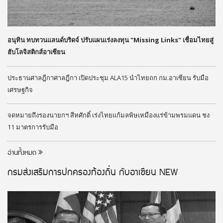
อนุทิน ทบทวนแลนด์บริดจ์ ปรับแผนเร่งลงทุน "Missing Links" เชื่อมไทยสู่
ฮับโลจิสติกส์อาเซียน
ประธานศาลฎีกาศาลฎีกา เปิดประชุม ALA15 นำไทยถก กม.อาเซียน รับมือ
เศรษฐกิจ
จดหมายถึงรองนายกฯ สีหศักดิ์ เร่งไทยแก้มลพิษเหมืองแร่ข้ามพรมแดน ชง
11 มาตรการรับมือ
อ่านทั้งหมด
กรมส่งเสริมการปกครองท้องถิ่น กับอาเซียน
NEW