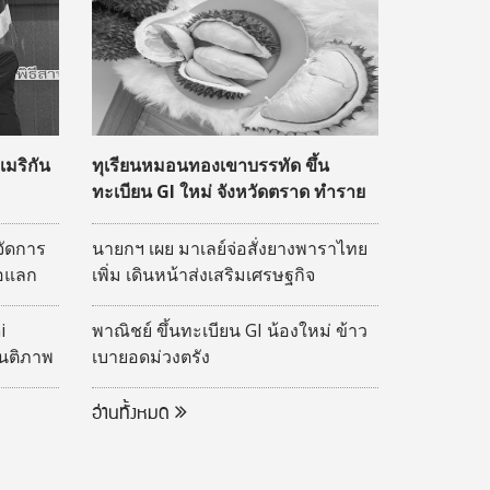
มริกัน
ทุเรียนหมอนทองเขาบรรทัด ขึ้น
ทะเบียน GI ใหม่ จังหวัดตราด ทำราย
ได้หมื่นล้าน
จัดการ
นายกฯ เผย มาเลย์จ่อสั่งยางพาราไทย
่อแลก
เพิ่ม เดินหน้าส่งเสริมเศรษฐกิจ
ยและ
ชายแดน
 Hybrid
i
พาณิชย์ ขึ้นทะเบียน GI น้องใหม่ ข้าว
 2569
ันติภาพ
เบายอดม่วงตรัง
 ประจำ
อ่านทั้งหมด