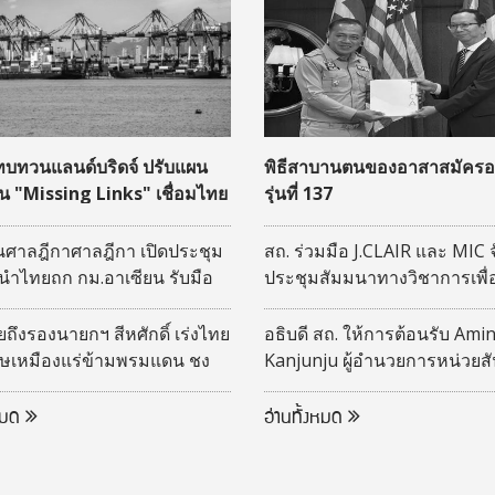
 ทบทวนแลนด์บริดจ์ ปรับแผน
พิธีสาบานตนของอาสาสมัครอเ
ุน "Missing Links" เชื่อมไทย
รุ่นที่ 137
จิสติกส์อาเซียน
ศาลฎีกาศาลฎีกา เปิดประชุม
สถ. ร่วมมือ J.CLAIR และ MIC 
นำไทยถก กม.อาเซียน รับมือ
ประชุมสัมมนาทางวิชาการเพื
ิจ
เปลี่ยนองค์ความรู้ระหว่างไท
ญี่ปุ่น (DLA -CLAIR-MIC joint
ึงรองนายกฯ สีหศักดิ์ เร่งไทย
อธิบดี สถ. ให้การต้อนรับ Amin
Seminar) ประจำปีงบประมาณ
ิษเหมืองแร่ข้ามพรมแดน ชง
Kanjunju ผู้อำนวยการหน่วยส
รการรับมือ
สหรัฐอเมริกา (Peace Corps)
ประเทศไทย
งหมด
อ่านทั้งหมด