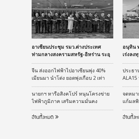
อาเซียนประชุม รมว.ต่างประเทศ
อนุทิน
ท่ามกลางสงครามสหรัฐ-อิหร่าน ระอุ
เร่งลงท
สู่ฮับโล
จีน ส่งออกไฟฟ้าไปอาเซียนพุ่ง 40%
ประธาน
เมียนมา นำโด่ง ยอดพุ่งเกือบ 2 เท่า
ALA15 
เศรษฐก
นายกฯ หารือสิงคโปร์ หนุนโครงข่าย
จดหมายถ
ไฟฟ้าภูมิภาค เสริมความมั่นคง
แก้มลพ
พลังงาน
11 มาต
อ่านทั้งหมด
อ่านทั้