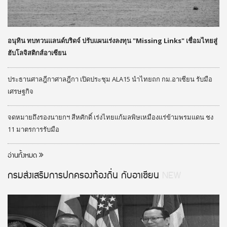
อนุทิน ทบทวนแลนด์บริดจ์ ปรับแผนเร่งลงทุน "Missing Links" เชื่อมไทยสู่
ฮับโลจิสติกส์อาเซียน
ประธานศาลฎีกาศาลฎีกา เปิดประชุม ALA15 นำไทยถก กม.อาเซียน รับมือ
เศรษฐกิจ
จดหมายถึงรองนายกฯ สีหศักดิ์ เร่งไทยแก้มลพิษเหมืองแร่ข้ามพรมแดน ชง
11 มาตรการรับมือ
อ่านทั้งหมด
กรมส่งเสริมการปกครองท้องถิ่น กับอาเซียน
NEW