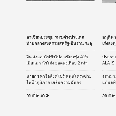
อาเซียนประชุม รมว.ต่างประเทศ
อนุทิน
ท่ามกลางสงครามสหรัฐ-อิหร่าน ระอุ
เร่งลงท
สู่ฮับโล
จีน ส่งออกไฟฟ้าไปอาเซียนพุ่ง 40%
ประธาน
เมียนมา นำโด่ง ยอดพุ่งเกือบ 2 เท่า
ALA15 
เศรษฐก
นายกฯ หารือสิงคโปร์ หนุนโครงข่าย
จดหมายถ
ไฟฟ้าภูมิภาค เสริมความมั่นคง
แก้มลพ
พลังงาน
11 มาต
อ่านทั้งหมด
อ่านทั้