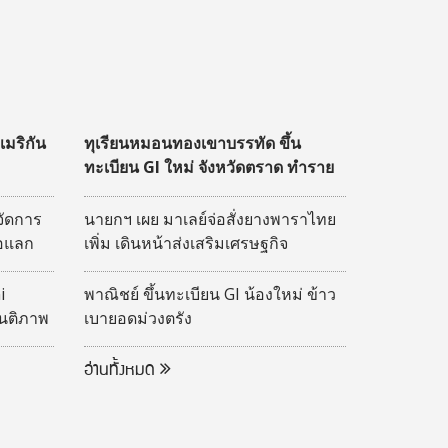
มริกัน
ทุเรียนหมอนทองเขาบรรทัด ขึ้น
ทะเบียน GI ใหม่ จังหวัดตราด ทำราย
ได้หมื่นล้าน
จัดการ
นายกฯ เผย มาเลย์จ่อสั่งยางพาราไทย
่อแลก
เพิ่ม เดินหน้าส่งเสริมเศรษฐกิจ
ยและ
ชายแดน
 Hybrid
i
พาณิชย์ ขึ้นทะเบียน GI น้องใหม่ ข้าว
 2569
ันติภาพ
เบายอดม่วงตรัง
 ประจำ
อ่านทั้งหมด