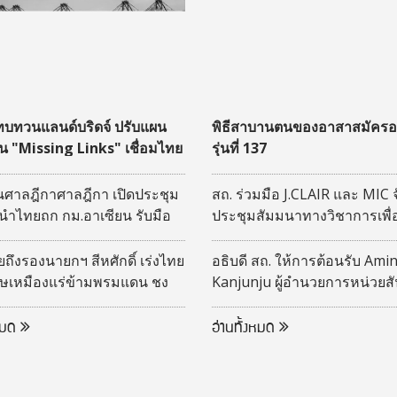
 ทบทวนแลนด์บริดจ์ ปรับแผน
พิธีสาบานตนของอาสาสมัครอเ
ุน "Missing Links" เชื่อมไทย
รุ่นที่ 137
จิสติกส์อาเซียน
ศาลฎีกาศาลฎีกา เปิดประชุม
สถ. ร่วมมือ J.CLAIR และ MIC 
นำไทยถก กม.อาเซียน รับมือ
ประชุมสัมมนาทางวิชาการเพื
ิจ
เปลี่ยนองค์ความรู้ระหว่างไท
ญี่ปุ่น (DLA -CLAIR-MIC joint
ึงรองนายกฯ สีหศักดิ์ เร่งไทย
อธิบดี สถ. ให้การต้อนรับ Amin
Seminar) ประจำปีงบประมาณ
ิษเหมืองแร่ข้ามพรมแดน ชง
Kanjunju ผู้อำนวยการหน่วยส
รการรับมือ
สหรัฐอเมริกา (Peace Corps)
ประเทศไทย
งหมด
อ่านทั้งหมด