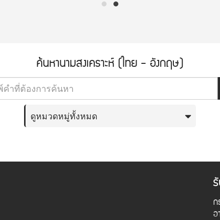
ค้นหานามสงเคราะห์ (ไทย - อังกฤษ)
ดูหมวดหมู่ทั้งหมด
ร
กร
อ