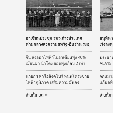
อาเซียนประชุม รมว.ต่างประเทศ
อนุทิน
ท่ามกลางสงครามสหรัฐ-อิหร่าน ระอุ
เร่งลงท
สู่ฮับโล
จีน ส่งออกไฟฟ้าไปอาเซียนพุ่ง 40%
ประธาน
เมียนมา นำโด่ง ยอดพุ่งเกือบ 2 เท่า
ALA15 
เศรษฐก
นายกฯ หารือสิงคโปร์ หนุนโครงข่าย
จดหมายถ
ไฟฟ้าภูมิภาค เสริมความมั่นคง
แก้มลพ
พลังงาน
11 มาต
อ่านทั้งหมด
อ่านทั้