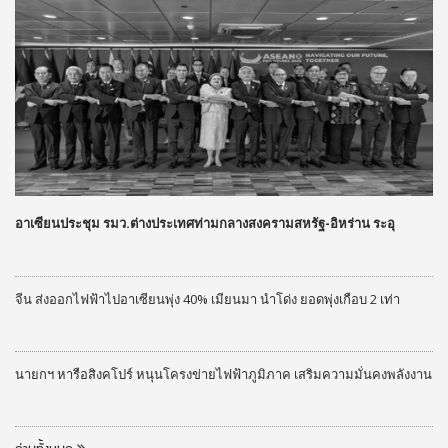
อาเซียนประชุม รมว.ต่างประเทศท่ามกลางสงครามสหรัฐ-อิหร่าน ระอุ
จีน ส่งออกไฟฟ้าไปอาเซียนพุ่ง 40% เมียนมา นำโด่ง ยอดพุ่งเกือบ 2 เท่า
นายกฯ หารือสิงคโปร์ หนุนโครงข่ายไฟฟ้าภูมิภาค เสริมความมั่นคงพลังงาน