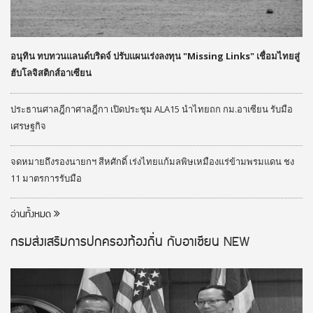
อนุทิน ทบทวนแลนด์บริดจ์ ปรับแผนเร่งลงทุน "Missing Links" เชื่อมไทยสู่
ฮับโลจิสติกส์อาเซียน
ประธานศาลฎีกาศาลฎีกา เปิดประชุม ALA15 นำไทยถก กม.อาเซียน รับมือ
เศรษฐกิจ
จดหมายถึงรองนายกฯ สีหศักดิ์ เร่งไทยแก้มลพิษเหมืองแร่ข้ามพรมแดน ชง
11 มาตรการรับมือ
อ่านทั้งหมด
กรมส่งเสริมการปกครองท้องถิ่น กับอาเซียน
NEW