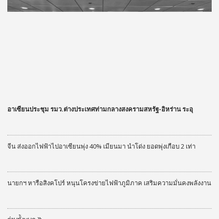
อาเซียนประชุม รมว.ต่างประเทศท่ามกลางสงครามสหรัฐ-อิหร่าน ระอุ
จีน ส่งออกไฟฟ้าไปอาเซียนพุ่ง 40% เมียนมา นำโด่ง ยอดพุ่งเกือบ 2 เท่า
นายกฯ หารือสิงคโปร์ หนุนโครงข่ายไฟฟ้าภูมิภาค เสริมความมั่นคงพลังงาน