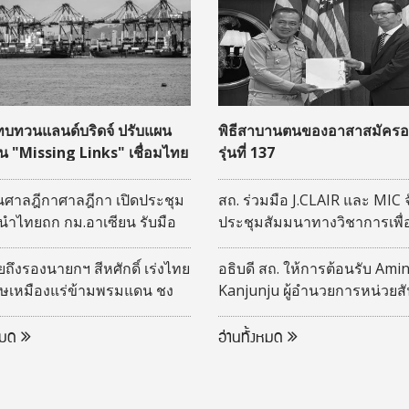
 ทบทวนแลนด์บริดจ์ ปรับแผน
พิธีสาบานตนของอาสาสมัครอเ
ุน "Missing Links" เชื่อมไทย
รุ่นที่ 137
จิสติกส์อาเซียน
ศาลฎีกาศาลฎีกา เปิดประชุม
สถ. ร่วมมือ J.CLAIR และ MIC 
นำไทยถก กม.อาเซียน รับมือ
ประชุมสัมมนาทางวิชาการเพื
ิจ
เปลี่ยนองค์ความรู้ระหว่างไท
ญี่ปุ่น (DLA -CLAIR-MIC joint
ึงรองนายกฯ สีหศักดิ์ เร่งไทย
อธิบดี สถ. ให้การต้อนรับ Amin
Seminar) ประจำปีงบประมาณ
ิษเหมืองแร่ข้ามพรมแดน ชง
Kanjunju ผู้อำนวยการหน่วยส
รการรับมือ
สหรัฐอเมริกา (Peace Corps)
ประเทศไทย
งหมด
อ่านทั้งหมด