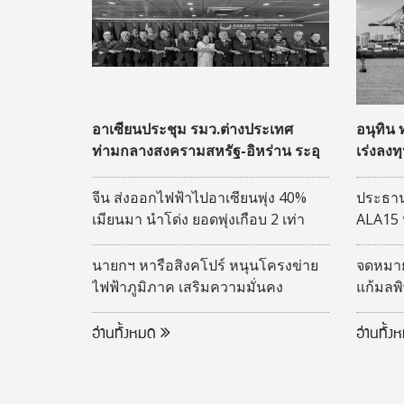
อาเซียนประชุม รมว.ต่างประเทศ
อนุทิน
ท่ามกลางสงครามสหรัฐ-อิหร่าน ระอุ
เร่งลงท
สู่ฮับโล
จีน ส่งออกไฟฟ้าไปอาเซียนพุ่ง 40%
ประธาน
เมียนมา นำโด่ง ยอดพุ่งเกือบ 2 เท่า
ALA15 
เศรษฐก
นายกฯ หารือสิงคโปร์ หนุนโครงข่าย
จดหมายถ
ไฟฟ้าภูมิภาค เสริมความมั่นคง
แก้มลพ
พลังงาน
11 มาต
อ่านทั้งหมด
อ่านทั้