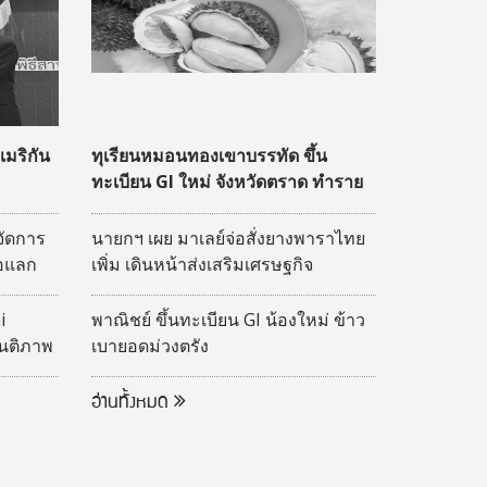
มริกัน
ทุเรียนหมอนทองเขาบรรทัด ขึ้น
ทะเบียน GI ใหม่ จังหวัดตราด ทำราย
ได้หมื่นล้าน
จัดการ
นายกฯ เผย มาเลย์จ่อสั่งยางพาราไทย
่อแลก
เพิ่ม เดินหน้าส่งเสริมเศรษฐกิจ
ยและ
ชายแดน
 Hybrid
i
พาณิชย์ ขึ้นทะเบียน GI น้องใหม่ ข้าว
 2569
ันติภาพ
เบายอดม่วงตรัง
 ประจำ
อ่านทั้งหมด