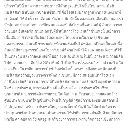
บริการในปีนี้ คาดว่าความต้องการที่พักหรูจะเติบโตขึ้นโดยเฉพาะเมื่อติ
มอร์เลสเตเข้าเป็นสมาชิกอาเซียน “นี่คือโรงแรมมาตรฐานห้าดาวแห่งแรกที่
เราต้องทำให้สำเร็จ เรามีคนเก่งไม่มากนัก ดังนั้นตลอดแปดเดือนที่ผ่านมาเรา
จึงทุ่มเทอย่างหนักกับการฝึกฝนและจะทำต่อไป” แจ็คสัน เลย์ ผู้อำนวยการเจ
วายแอล อินเตอร์เนชันแนลกรุ๊ปผู้ดำเนินการโรงแรมเก้าชั้นแห่งนี้ เลย์กล่าว
เพิ่มเติมว่า ค่าไฟฟ้าในติมอร์เลสเตแพง โดยเฉพาะในภาคธุรกิจและ
อุตสาหกรรม ส่วนหนึ่งเพราะต้องพึ่งพาเครื่องปั่นไฟพลังงานดีเซลเป็นหลักซึ่ง
กินค่าใช้จ่ายสูง “เรามีแผงโซลาร์เซลล์ที่จ่ายไฟฟ้าได้ 10% ของพลังงานที่ใช้
ในแต่ละวัน และกำลังเพิ่มเข้าไปอีก 10% ดังนั้นภายในปีนี้ เราจะสามารถผลิต
ไฟฟ้าจากแสงอาทิตย์ได้ 20% เพื่อนำไปใช้บริหารโรงแรม” เขากล่าวเสริม ใน
เวลาเดียวกัน เพลิแกนพาราไดซ์ รีสอร์ตริมน้ำทางชายฝั่งตอนเหนือของติ
มอร์เลสเตอร์ก็อยู่ระหว่างการพัฒนาเช่นกัน มีการเสนอแผนทำโรงแรม
กาสิโนระดับห้าดาว นอกจากนี้ติมอร์เลสเตพยายามสร้างเสริมอุตสาหกรรม
ไมซ์ (การประชุม, การท่องเที่ยวเพื่อเป็นรางวัล, การประชุมวิชาชีพ/
นานาชาติ และการจัดนิทรรศการ) ในเดือน ก.ย. รัฐบาลประกาศแผนสร้าง
ศูนย์ประชุมขนาดใหญ่ขึ้นแห่งใหม่ในกรุงดิลี “ศูนย์การประชุมเป็นสถานที่
สำคัญมากสำหรับการประชุมใหญ่ๆ ตอนนี้เรายังไม่มี ไม่ใช่แค่จะจัดการ
ประชุมอาเซียนในอนาคต แน่นอนเราจะใช้ทำกิจกรรมอย่างอื่นด้วย” มิเลนา
มาเรีย ดา คอสตา รังเคลรัฐมนตรีช่วยว่าการกระทรวงกิจการอาเซียนกล่าว