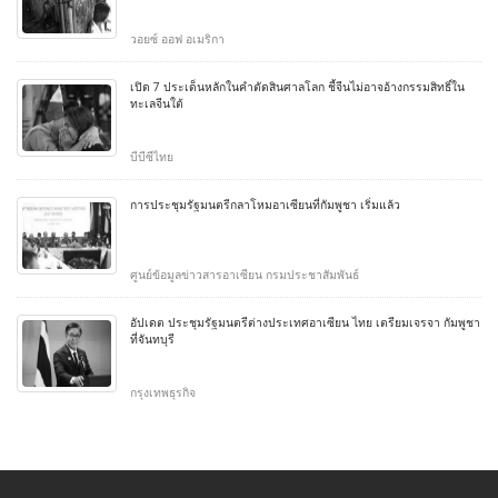
วอยซ์ ออฟ อเมริกา
เปิด 7 ประเด็นหลักในคำตัดสินศาลโลก ชี้จีนไม่อาจอ้างกรรมสิทธิ์ใน
ทะเลจีนใต้
บีบีซีไทย
การประชุมรัฐมนตรีกลาโหมอาเซียนที่กัมพูชา เริ่มแล้ว
ศูนย์ข้อมูลข่าวสารอาเซียน กรมประชาสัมพันธ์
อัปเดต ประชุมรัฐมนตรีต่างประเทศอาเซียน ไทย เตรียมเจรจา กัมพูชา
ที่จันทบุรี
กรุงเทพธุรกิจ