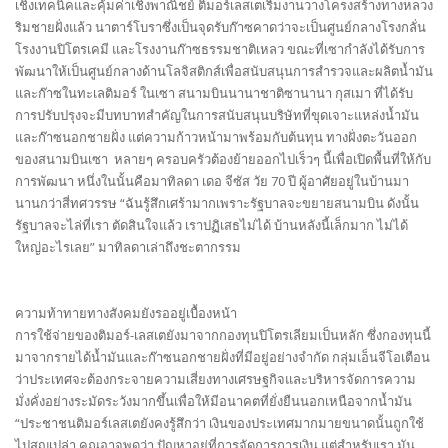
เชิงเทคนิคและคุ้มค่าเชิงพาณิชย์ ติมอร์เลสเตเริ่มงานวางโครงสร้างทางหลวง
ริมชายฝั่งแล้ว นาตาร์โบราซึ่งเป็นจุดรับก๊าซคาดว่าจะเป็นศูนย์กลางโรงกลั่น
โรงงานปิโตรเคมี และโรงงานก๊าซธรรมชาติเหลว ขณะที่เซากำลังได้รับการ
พัฒนาให้เป็นศูนย์กลางด้านโลจิสติกส์เพื่อสนับสนุนการสำรวจและผลิตน้ำมัน
และก๊าซในทะเลติมอร์ ในเซา สนามบินนานาชาติซานานา กุสเมา ที่ได้รับ
การปรับปรุงจะมีบทบาทสำคัญในการสนับสนุนบริษัทที่ขุดเจาะแหล่งน้ำมัน
และก๊าซนอกชายฝั่ง แต่ความก้าวหน้ามาพร้อมกับต้นทุน ทางฝั่งตะวันออก
ของสนามบินเซา หลายๆ ครอบครัวต้องย้ายออกไปเร็วๆ นี้เพื่อเปิดพื้นที่ให้กับ
การพัฒนา หนึ่งในนั้นคือมาทิลดา เดอ จีซัส วัย 70 ปี ผู้อาศัยอยู่ในบ้านมา
นานกว่าสี่ทศวรรษ “ฉันรู้สึกเศร้ามากเพราะรัฐบาลจะขยายสนามบิน ดังนั้น
รัฐบาลจะไล่ที่เรา ตัดสินใจแล้ว เราปฏิเสธไม่ได้ บ้านหลังนี้เล็กมาก ไม่ได้
ใหญ่อะไรเลย” มาทิลดาเล่าถึงชะตากรรม
ความท้าทายทางสังคมยังรออยู่เบื้องหน้า
การใช้จ่ายของติมอร์-เลสเตยังมาจากกองทุนปิโตรเลียมเป็นหลัก ซึ่งกองทุนนี้
มาจากรายได้น้ำมันและก๊าซนอกชายฝั่งที่มีอยู่อย่างจำกัด กลุ่มเอ็นจีโอเตือน
ว่าประเทศจะต้องกระจายความเสี่ยงทางเศรษฐกิจและบริหารจัดการความ
มั่งคั่งอย่างระมัดระวังมากขึ้นเพื่อให้มีอนาคตที่ยั่งยืนนอกเหนือจากน้ำมัน
“ประชาชนติมอร์เลสเตยังคงรู้สึกว่า เงินของประเทศมากมายขนาดนั้นถูกใช้
ไปสูญเปล่า คุณอาจพูดว่า ปัญหาอยู่ที่การจัดการการเงิน แต่สำหรับเรา มัน