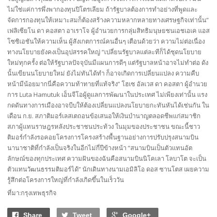
ไม่ใช่แค่การพึ่งพากองทุนปิโตรเลียม ถ้ารัฐบาลต้องการทำอย่างที่พูดและ
จัดการกองทุนให้เหมาะสมก็ต้องสร้างความหลากหลายทางเศรษฐกิจเท่านั้น”
เฟลิเซียโน ดา คอสตา อาเราโจ ผู้อำนวยการกลุ่มสิทธิมนุษยชนเอชเอเค แอส
โซซิเอชันให้ความเห็น ผู้สังเกตการณ์คนอื่นๆ เตือนด้วยว่า ความไม่ต่อเนื่อง
ทางนโยบายยังคงเป็นอุปสรรคใหญ่ “เปลี่ยนรัฐบาลแต่ละทีก็ได้ชุดนโยบาย
ใหม่ทุกครั้ง ต่อให้รัฐบาลปัจจุบันมีแผนการดีๆ แต่รัฐบาลหน้าอาจไม่ทำต่อ ดัง
นั้นเขียนนโยบายใหม่ ยังไม่ทันได้ทำ ก็อาจเกิดการเปลี่ยนแปลง ความคืบ
หน้ามีน้อยมากนี่คือความท้าทายที่แท้จริง” โฮเซ อัลเวส ดา คอสตา ผู้อำนวย
การ Luta Hamutuk เอ็นจีโอผู้ดูแลการพัฒนาในประเทศ ไม่เพียงเท่านั้น แรง
กดดันทางการเมืองอาจบีบให้ต้องเปลี่ยนแปลงนโยบายกะทันหันได้เช่นกัน ใน
เดือน ก.ย. สภาติมอร์เลสเตถอนข้อเสนอให้เงินบำนาญตลอดชีพแก่สมาชิก
สภาผู้แทนราษฎรหลังประชาชนประท้วง ในมุมของประชาชน ขณะนี้ชาว
ติมอร์กำลังรอคอยโครงการโครงสร้างพื้นฐานอย่างการปรับปรุงสนามบิน
นานาชาติที่กำลังเป็นจริงในอีกไม่กี่ปีข้างหน้า “สนามบินเป็นตัวแทนอัต
ลักษณ์ของทุกประเทศ ความฝันของฉันคือสนามบินนิโคเลา โลบาโต จะเป็น
ตัวแทนวัฒนธรรมติมอร์ได้” นักเดินทางนามเอมิลิโอ ดอส ซานโตส เผยความ
รู้สึกต่อโครงการใหญ่ที่กำลังเกิดขึ้นในเร็ววัน
ที่มา:กรุงเทพธุรกิจ
Share
Tweet
Google+