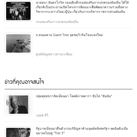
นายธนา ยันตรโกวิท รองอธิบดีกรมส่งเสริมการปกครองท้องถิ่น ได้ให้
เกียรติเป็นประธานเปิดโครงการสัมมนาเพื่อพัฒนาความร่วมมือทาง
วิชาการระหว่างไทย-ญี่ปุ่น เกี่ยวกับการบริหารราชการส่วนท้องถิ่น
กรมส่งเสริมการปกครองท้องถิ่น
จ.หนองคาย Giant Tree จุดชมวิวริมโขงแห่งใหม่
ศูนย์ข้อมูลข่าวสารอาเซียน
ข่าวที่คุณอาจสนใจ
กลุ่มพุทธขวาจัดเมียนมา โพสต์ภาพดารา ขับไล่ "อันนัน"
วอยซ์ ทีวี
รัฐบาลเมียนมาตื่นตัวเร่งแก้ปัญหาค้ามนุษย์หลังสหรัฐฯ ลดอันดับเมีย
นมาลงไปอยู่ "Tier 3"