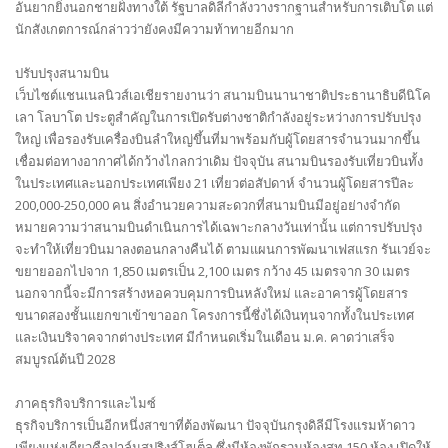
อันยากยิ่งนอกชายฝั่งทางใต้ รัฐบาลดิลีกำลังวางรากฐานสำหรับการเติบโต แต่
นักสังเกตการณ์กล่าวว่ายังคงมีความท้าทายอีกมาก
ปรับปรุงสนามบิน
เว็บไซต์แชนเนลนิวส์เอเชียรายงานว่า สนามบินนานาชาติประธานาธิบดีนิโค
เลา โลบาโต ประตูสำคัญในการเปิดรับต่างชาติกำลังอยู่ระหว่างการปรับปรุง
ใหญ่ เพื่อรองรับเครื่องบินลำใหญ่ขึ้นที่มาพร้อมกับผู้โดยสารจำนวนมากขึ้น
เชื่อมต่อทางอากาศได้กว้างไกลกว่าเดิม ปัจจุบัน สนามบินรองรับเที่ยวบินทั้ง
ในประเทศและนอกประเทศเพียง 21 เที่ยวต่อสัปดาห์ จำนวนผู้โดยสารปีละ
200,000-250,000 คน สิ่งอำนวยความสะดวกที่สนามบินมีอยู่อย่างจำกัด
หมายความว่าสนามบินดำเนินการได้เฉพาะกลางวันเท่านั้น แต่การปรับปรุง
จะทำให้เที่ยวบินมาลงตอนกลางคืนได้ ตามแผนการพัฒนาเฟสแรก รันเวย์จะ
ขยายออกไปจาก 1,850 เมตรเป็น 2,100 เมตร กว้าง 45 เมตรจาก 30 เมตร
นอกจากนี้จะมีการสร้างหอควบคุมการบินหลังใหม่ และอาคารผู้โดยสาร
ขนาดสองชั้นแยกขาเข้าขาออก โครงการนี้ซึ่งได้เงินทุนจากทั้งในประเทศ
และเงินบริจาคจากต่างประเทศ มีกำหนดเริ่มในเดือน ม.ค. คาดว่าเสร็จ
สมบูรณ์ต้นปี 2028
ภาคธุรกิจบริการและไมซ์
ธุรกิจบริการเป็นอีกหนึ่งสาขาที่ต้องพัฒนา ปัจจุบันกรุงดิลีมีโรงแรมห้าดาว
เพียงแห่งเดียวคือปาล์มสปริงส์โฮเต็ล ซึ่งมีห้องพักรวมห้องสูท 150 ห้อง เปิดให้