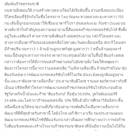
เดิมพันก๊าซธรรมชาติ
บนชายฝั่งตอนใต้ งานสร้างทางหลวงใหม่ได้เริ่มต้นขึ้น ส่วนหนึ่งของระเบียง
ปิโตรเลียมที่รู้จักกันในชื่อโครงการ Tasi Mane ทางหลวงระยะทางราว 155
กม.เส้นนี้ถูกออกแบบมาให้เชื่อมนาตาร์โบรา (Natarbora) กับเซา (Suai) บน
ชายฝั่ง หัวใจสำคัญของความพยายามนี้คือแหล่งก๊าซเกรทเทอร์ซันไรส์ ซึ่งตั้ง
อยู่ในทะเลติมอร์ ห่างจากชายฝั่งติมอร์-เลสเตประมาณ 140 กิโลเมตร และ
ห่างจากเมืองดาร์วินของออสเตรเลียไปทางตะวันตกเฉียงเหนือ 450 กิโลเมตร
มีก๊าซปริมาณราว 5.1 ล้านล้านลูกบาศก์ฟุต มูลค่ากว่า 7 หมื่นล้านดอลลาร์
ขณะนี้ยังอยู่ระหว่างการเจรจาคาดว่าจะสรุปผลได้ภายในสิ้นปี ติมอร์-เลสเต
กล่าวว่าต้องการให้มีการขนส่งก๊าซผ่านท่อไปยังชายฝั่ง โดยให้เหตุผลว่า
ต้องการโครงการนี้มากกว่าออสเตรเลีย “ไม่มีทางเลือกอื่น ถ้าท่อก๊าซไม่มายัง
ติมอร์เลสเต การพัฒนาเกรทเทอร์ซันไรส์ก็ไม่เกิด มันจะยังคงถูกฝังอยู่อย่าง
นั้น และเราต้องหาทางเลือกอื่น” ประธานาธิบดีโฮเซ รามอส ฮอร์ตากล่าวกับซี
เอ็นเอ บริษัทที่ทำโครงการพัฒนาแหล่งก๊าซเกรทเทอร์ซันไรส์ประกอบด้วย
รัฐวิสาหกิจน้ำมันและก๊าซ “ติมอร์แกป” ถือหุ้น 56.56%, วูดไซด์เอเนอร์จี
33.44% และโอซากาก๊าซออสเตรเลีย 10% ปีที่แล้วมีการศึกษาวิจัยอิสระชิ้น
หนึ่งเพื่อช่วยให้หน่วยงานที่เกี่ยวข้องสามารถตัดสินใจเลือกทางเลือกการ
พัฒนาที่ดีที่สุดสำหรับสาขานี้ โดมิงโกส เลกี ซิกา มาเรีย รองประธานแผนก
พัฒนาเกรทเทอร์ซันไรซ์ที่ติมอร์แกป กล่าวถึงผลการศึกษา พบว่า การส่งก๊าซ
ไปติมอร์เลสเตและสร้างโรงงานก๊าซธรรมชาติเหลวที่นั่นมีความเป็นไปได้ใน