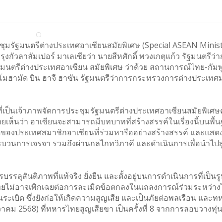
รัฐมนตรีต่างประเทศอาเซียนสมัยพิเศษ (Special ASEAN Minist
งกัวลาลัมเปอร์ มาเลเซียว่า นายสีหศักดิ์ พวงเกตุแก้ว รัฐมนตรีว่
นตรีต่างประเทศอาเซียน สมัยพิเศษ ว่าด้วย สถานการณ์ไทย-กัมพูช
ี โมฮามัด บิน ฮาจี ฮาซัน รัฐมนตรีว่าการกระทรวงการต่างประเทศ
็นเจ้าภาพจัดการประชุมรัฐมนตรีต่างประเทศอาเซียนสมัยพิเศษครั
้วยเห็นว่า อาเซียนจะสามารถมีบทบาทที่สร้างสรรค์ในเรื่องนี้บนพื้
ของประเทศสมาชิกอาเซียนที่ร่วมหารืออย่างสร้างสรรค์ และแส
ะบวนการเจรจา รวมถึงผ่านกลไกทวิภาคี และดำเนินการเพื่อนำไปสู่
รรลุสันติภาพที่แท้จริง ยั่งยืน และตั้งอยู่บนการดำเนินการที่เป็น
แต่ไทยไม่อาจเพิกเฉยต่อการละเมิดข้อตกลงในแถลงการณ์ร่วมระหว่าง
ทุ่นระเบิด ซึ่งยังก่อให้เกิดความสูญเสีย และเป็นภัยต่อพลเรือน และ
 ธันวาคม 2568) ที่ทหารไทยสูญเสียขา เป็นครั้งที่ 8 จากการลอบวางทุ่