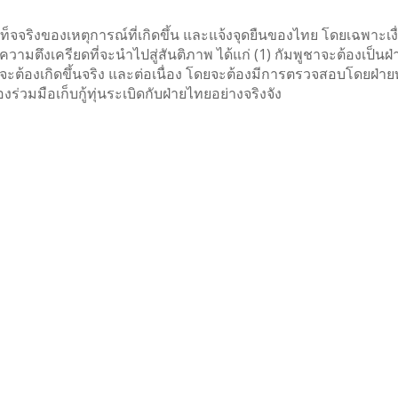
็จจริงของเหตุการณ์ที่เกิดขึ้น และแจ้งจุดยืนของไทย โดยเฉพาะเง
ามตึงเครียดที่จะนำไปสู่สันติภาพ ได้แก่ (1) กัมพูชาจะต้องเป็นฝ่
าจะต้องเกิดขึ้นจริง และต่อเนื่อง โดยจะต้องมีการตรวจสอบโดยฝ่า
ร่วมมือเก็บกู้ทุ่นระเบิดกับฝ่ายไทยอย่างจริงจัง
ู่การกลับมาหยุดยิง และการยุติการเป็นปรปักษ์ โดยจะมีการประชุมค
: GBC) ในวันที่ 24 ธันวาคม 2568 เพื่อหารือเกี่ยวกับการดำเน
ไป ทั้งนี้ สอดคล้องกับท่าทีของฝ่ายไทย ที่ย้ำว่า การหยุดยิงไม
มณ์ที่แน่วแน่ เพื่อให้การหารือที่จะนำไปสู่การหยุดยิง สะท้อนคว
ยชน์ อธิปไตย และบูรณภาพแห่งดินแดนของชาติเป็นสำคัญไทยยัง
าพร้อมกับความมั่นคง และความปลอดภัยของประชาชนไทยซึ่งฝ่ายไทย
ี่เป็นรูปธรรม เพื่อสันติภาพที่แท้จริง ไม่ใช่เพียงสันติภาพที่อยู่