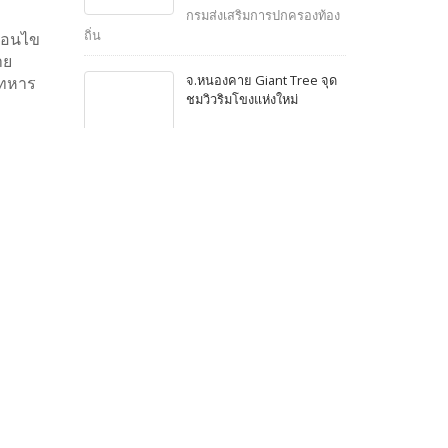
เป็นประธานเปิดโครงการ
กรมส่งเสริมการปกครองท้อง
สัมมนาเพื่อพัฒนาความร่วม
ถิ่น
ื่อนไข
มือทางวิชาการระหว่างไทย-
าย
ญี่ปุ่น เกี่ยวกับการบริหาร
จ.หนองคาย Giant Tree จุด
ยทหาร
ราชการส่วนท้องถิ่น
ชมวิวริมโขงแห่งใหม่
ศูนย์ข้อมูลข่าวสารอาเซียน
ณะ
ินการ
่สามารถ
ามเป็น
ข่าวที่คุณอาจสนใจ
คง
ไทย - ลาว ลงนามข้อตกลง
ร่วมพัฒนา "การท่องเที่ยวเชิง
หวังที่
อนุรักษ์" ข้ามแม่น้ำโขง
บน
วอยซ์ ออฟ อเมริกา
รัฐมนตรีว่าการกระทรวงการ
ต่างประเทศ เข้าร่วมการ
ประชุมรัฐมนตรีต่างประเทศ
อาเซียน สมัยพิเศษ ว่าด้วย
กระทรวงการต่างประเทศ