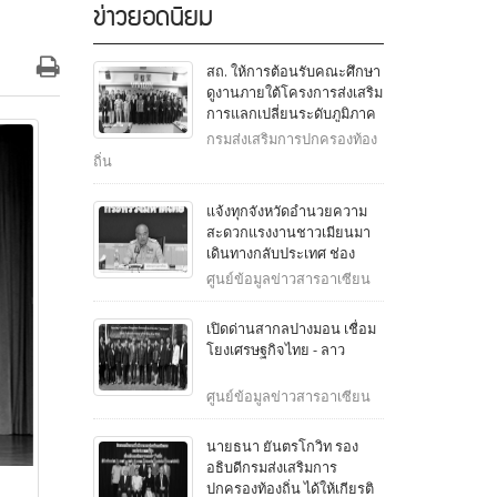
ข่าวยอดนิยม
สถ. ให้การต้อนรับคณะศึกษา
ดูงานภายใต้โครงการส่งเสริม
การแลกเปลี่ยนระดับภูมิภาค
ญี่ปุ่น - ไทย จากสภาองค์กร
กรมส่งเสริมการปกครองท้อง
ปกครองส่วนท้องถิ่นเพื่อความ
ถิ่น
สัมพันธ์ระหว่างประเทศญี่ปุ่น
(J.CLAIR) ประจำสาธารณรัฐ
แจ้งทุกจังหวัดอำนวยความ
สิงคโปร์
สะดวกแรงงานชาวเมียนมา
เดินทางกลับประเทศ ช่อง
ทางในพื้นที่จังหวัดชายแดน
ศูนย์ข้อมูลข่าวสารอาเซียน
เปิดด่านสากลปางมอน เชื่อม
โยงเศรษฐกิจไทย - ลาว
ศูนย์ข้อมูลข่าวสารอาเซียน
นายธนา ยันตรโกวิท รอง
อธิบดีกรมส่งเสริมการ
ปกครองท้องถิ่น ได้ให้เกียรติ