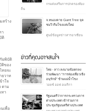
เป็นประธานเปิดโครงการ
กรมส่งเสริมการปกครองท้อง
สัมมนาเพื่อพัฒนาความร่วม
ถิ่น
มือทางวิชาการระหว่างไทย-
ญี่ปุ่น เกี่ยวกับการบริหาร
จ.หนองคาย Giant Tree จุด
ิมสร้าง
ราชการส่วนท้องถิ่น
ชมวิวริมโขงแห่งใหม่
ทา
ศูนย์ข้อมูลข่าวสารอาเซียน
ัติ
ข่าวที่คุณอาจสนใจ
ยพิบัติ
ัติของ
ไทย - ลาว ลงนามข้อตกลง
 ไทยจะ
ร่วมพัฒนา "การท่องเที่ยวเชิง
นายวาท
อนุรักษ์" ข้ามแม่น้ำโขง
ข้าใจ
วอยซ์ ออฟ อเมริกา
ย ตาม
รเทา
รัฐมนตรีว่าการกระทรวงการ
ต่างประเทศ เข้าร่วมการ
ประชุมรัฐมนตรีต่างประเทศ
นเพื่อ
อาเซียน สมัยพิเศษ ว่าด้วย
กระทรวงการต่างประเทศ