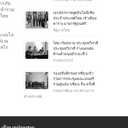
ารภัย
สถานการณ์ระหว่างไทยกับ
ข้าร่วม
กัมพูชา ที่กรุงกัวลาลัมเปอร์
เอกอัครราชทูตอินโดนีเซีย
ศไทย
ประจำประเทศไทย เข้าเยี่ยม
คารวะนายกรัฐมนตรี
รัฐบาลไทย
ะระบบโล
SA) ณ
ไทย-เวียดนาม ประชุมทวิภาคี
กลไก
ประชุมทวิภาคี ร่างแผนต่อ
ต้านค้ามนุษย์ระยะที่ 3
THAISOHOT
รองอธิบดีกรมอาเซียนเข้า
ร่วมการประชุมคณะมนตรี
ร่วมศูนย์อาเซียน-จีน ครั้งที่
15 และกิจกรรมที่เกี่ยวข้อง ณ
กรมอาเซียน กระทรวงการ
เมืองเหวินชางและนครไห
ต่างประเทศ
โข่ว มณฑลไห่หนาน ระหว่าง
วันที่ 20-22 ธันวาคม 2568