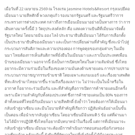
เมื่อวันที่ 22 เมษายน 2569 ณ โรงแรม Jasmine Hotels&Resort กรุงเนปยีดอ
เมียนมา นายสีหศักดิ์ พวงเกตุแก้ว รองนายกรัฐมนตรี และรัฐมนตรีว่าการ
กระทรวงการต่างประเทศ กล่าวถึงการเยือนเมียนมาอย่างเป็นทางการ ว่า การ
เดินทางมาครั้งนี้มี 3 วัตถุประสงค์หลัก คือ แสดงความยินดีที่เมียนมาจัดตั้ง
รัฐบาลใหม่ โดยนายมิน ออง ไลง์ ประธานาธิบดีเมียนมา ได้รับการเลือกตั้ง
เป็นประธานาธิบดีของเมียนมา และเป็นการเปลี่ยนผ่านที่สำคัญ ซึ่งจะนำไปสู่
กระบวนการสันติภาพและความปรองดอง การพูดคุยของกลุ่มต่างๆ ในเมีย
นมา ไทยต้องการเห็นสันติภาพที่ยั่งยืนในเมียนมา และเราเป็นประเทศเพื่อน
บ้านของเมียนมา นอกจากนี้ ยังเป็นการเปิดบทใหม่ในความสัมพันธ์ ซึ่งไทย
อยากจะมีความร่วมมือในเรื่องของความมั่นคงด้านชายแดน การปราบปราม
กระบวนการอาชญากรรมข้ามชาติ โดยเฉพาะสแกมเมอร์ และเรื่องยาเสพติด
ที่ทะลักเข้ามาไทยมากขึ้น รวมถึงเรื่องมลภาวะ ไม่ว่าจะเป็นในน้ำหรือใน
อากาศ ก็อยากจะร่วมมือกัน และที่สำคัญคือการเปิดการค้าชายแดนอีกครั้ง
เพราะมีความสำคัญกับทั้งสองประเทศ ซึ่งการค้าชายแดนเป็น 80% ของการ
ค้าทั้งหมดที่ไทยมีกับเมียนมา นายสีหศักดิ์ ยังย้ำว่า ไทยต้องการให้เมียนมา
กลับเข้าสู่อาเซียน และมีนโยบายที่สำคัญที่เรียกว่า ปฏิสัมพันธ์อย่างเป็นขั้น
เป็นตอน เพื่อนำเขากลับสู่อาเซียน โดยอาเซียนมีฉันทมติ 5 ข้อ แต่ที่ผ่านมา
ไม่ได้มีการปฏิบัติ ซึ่งไทยก็อยากมีบทบาทนำในเรื่องนี้ แต่การที่เมียนมาจะ
กลับเข้าสู่อาเซียน เมียนมาจะต้องมีการดำเนินการตอบสนองข้อกังวลของ
อาเซียนด้วย พร้อมกันนี้ ยังยินดีที่รัฐบาลใหม่ที่เพิ่งจัดตั้งได้มีการประกาศ