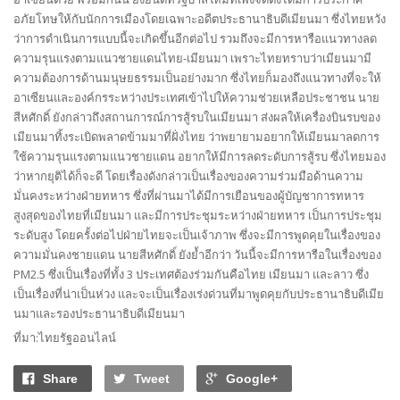
อภัยโทษให้กับนักการเมืองโดยเฉพาะอดีตประธานาธิบดีเมียนมา ซึ่งไทยหวัง
ว่าการดำเนินการแบบนี้จะเกิดขึ้นอีกต่อไป รวมถึงจะมีการหารือแนวทางลด
ความรุนแรงตามแนวชายแดนไทย-เมียนมา เพราะไทยทราบว่าเมียนมามี
ความต้องการด้านมนุษยธรรมเป็นอย่างมาก ซึ่งไทยก็มองถึงแนวทางที่จะให้
อาเซียนและองค์กรระหว่างประเทศเข้าไปให้ความช่วยเหลือประชาชน นาย
สีหศักดิ์ ยังกล่าวถึงสถานการณ์การสู้รบในเมียนมา ส่งผลให้เครื่องบินรบของ
เมียนมาทิ้งระเบิดพลาดข้ามมาที่ฝั่งไทย ว่าพยายามอยากให้เมียนมาลดการ
ใช้ความรุนแรงตามแนวชายแดน อยากให้มีการลดระดับการสู้รบ ซึ่งไทยมอง
ว่าหากยุติได้ก็จะดี โดยเรื่องดังกล่าวเป็นเรื่องของความร่วมมือด้านความ
มั่นคงระหว่างฝ่ายทหาร ซึ่งที่ผ่านมาได้มีการเยือนของผู้บัญชาการทหาร
สูงสุดของไทยที่เมียนมา และมีการประชุมระหว่างฝ่ายทหาร เป็นการประชุม
ระดับสูง โดยครั้งต่อไปฝ่ายไทยจะเป็นเจ้าภาพ ซึ่งจะมีการพูดคุยในเรื่องของ
ความมั่นคงชายแดน นายสีหศักดิ์ ยังย้ำอีกว่า วันนี้จะมีการหารือในเรื่องของ
PM2.5 ซึ่งเป็นเรื่องที่ทั้ง 3 ประเทศต้องร่วมกันคือไทย เมียนมา และลาว ซึ่ง
เป็นเรื่องที่น่าเป็นห่วง และจะเป็นเรื่องเร่งด่วนที่มาพูดคุยกับประธานาธิบดีเมีย
นมาและรองประธานาธิบดีเมียนมา
ที่มา:ไทยรัฐออนไลน์
Share
Tweet
Google+