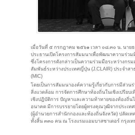
เมื่อวันที่ ๕ กรกฎาคม ๒๕๖๑ เวลา ๐๘.๓๐ น. นายธน
ประธานเปิดโครงการสัมมนาเพื่อพัฒนาความร่วมมือ
ซึ่งโครงการดังกล่าวเป็นความร่วมมือระหว่างกรม
สัมพันธ์ระหว่างประเทศญี่ปุ่น (J.CLAIR) ประจำ
(MIC)
โดยเป็นการสัมมนาองค์ความรู้เกี่ยวกับการมีส่
สิ่งแวดล้อม การจัดการศึกษาท้องถิ่นในเชิงเปรียบเ
เชิงปฎิบัติการ ปัญหาและความท้าทายของท้องถิ
อนาคต มีการบรรยายโดยผู้ทรงคุณวุฒิจากประเทศญี
(ผู้อำนวยการสำนักกองและท้องถิ่นจังหวัด) ปลัดเ
ทั้งสิ้น ๓๓๐ คน ณ โรงแรมแอมบาสซาเดอร์ กรุง