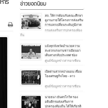
ิหาร
ข่าวยอดนิยม
สถ. ให้การต้อนรับคณะศึกษา
ดูงานภายใต้โครงการส่งเสริม
การแลกเปลี่ยนระดับภูมิภาค
ญี่ปุ่น - ไทย จากสภาองค์กร
กรมส่งเสริมการปกครองท้อง
ปกครองส่วนท้องถิ่นเพื่อความ
ถิ่น
สัมพันธ์ระหว่างประเทศญี่ปุ่น
(J.CLAIR) ประจำสาธารณรัฐ
แจ้งทุกจังหวัดอำนวยความ
สิงคโปร์
สะดวกแรงงานชาวเมียนมา
เดินทางกลับประเทศ ช่อง
ทางในพื้นที่จังหวัดชายแดน
ศูนย์ข้อมูลข่าวสารอาเซียน
เปิดด่านสากลปางมอน เชื่อม
โยงเศรษฐกิจไทย - ลาว
ศูนย์ข้อมูลข่าวสารอาเซียน
นายธนา ยันตรโกวิท รอง
อธิบดีกรมส่งเสริมการ
ปกครองท้องถิ่น ได้ให้เกียรติ