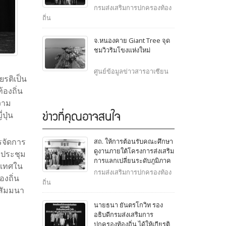
เป็นประธานเปิดโครงการ
กรมส่งเสริมการปกครองท้อง
สัมมนาเพื่อพัฒนาความร่วม
ถิ่น
มือทางวิชาการระหว่างไทย-
ญี่ปุ่น เกี่ยวกับการบริหาร
จ.หนองคาย Giant Tree จุด
ราชการส่วนท้องถิ่น
ชมวิวริมโขงแห่งใหม่
ศูนย์ข้อมูลข่าวสารอาเซียน
ยรติเป็น
องถิ่น
วาม
ข่าวที่คุณอาจสนใจ
ปุ่น
สถ. ให้การต้อนรับคณะศึกษา
รจัดการ
ดูงานภายใต้โครงการส่งเสริม
อประชุม
การแลกเปลี่ยนระดับภูมิภาค
ะเทศใน
ญี่ปุ่น - ไทย จากสภาองค์กร
กรมส่งเสริมการปกครองท้อง
งถิ่น
ปกครองส่วนท้องถิ่นเพื่อความ
ถิ่น
สัมพันธ์ระหว่างประเทศญี่ปุ่น
มสัมมนา
(J.CLAIR) ประจำสาธารณรัฐ
นายธนา ยันตรโกวิท รอง
สิงคโปร์
อธิบดีกรมส่งเสริมการ
ปกครองท้องถิ่น ได้ให้เกียรติ