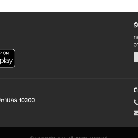
ร
กร
อ
ต
พมหานคร 10300