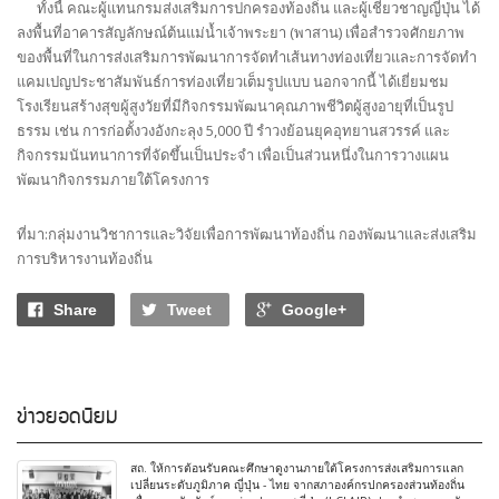
ทั้งนี้ คณะผู้แทนกรมส่งเสริมการปกครองท้องถิ่น และผู้เชี่ยวชาญญี่ปุ่น ได้
ลงพื้นที่อาคารสัญลักษณ์ต้นแม่น้ำเจ้าพระยา (พาสาน) เพื่อสำรวจศักยภาพ
ของพื้นที่ในการส่งเสริมการพัฒนาการจัดทำเส้นทางท่องเที่ยวและการจัดทำ
แคมเปญประชาสัมพันธ์การท่องเที่ยวเต็มรูปแบบ นอกจากนี้ ได้เยี่ยมชม
โรงเรียนสร้างสุขผู้สูงวัยที่มีกิจกรรมพัฒนาคุณภาพชีวิตผู้สูงอายุที่เป็นรูป
ธรรม เช่น การก่อตั้งวงอังกะลุง 5,000 ปี รำวงย้อนยุคอุทยานสวรรค์ และ
กิจกรรมนันทนาการที่จัดขึ้นเป็นประจำ เพื่อเป็นส่วนหนึ่งในการวางแผน
พัฒนากิจกรรมภายใต้โครงการ
ที่มา:กลุ่มงานวิชาการและวิจัยเพื่อการพัฒนาท้องถิ่น กองพัฒนาและส่งเสริม
การบริหารงานท้องถิ่น
Share
Tweet
Google+
ข่าวยอดนิยม
สถ. ให้การต้อนรับคณะศึกษาดูงานภายใต้โครงการส่งเสริมการแลก
เปลี่ยนระดับภูมิภาค ญี่ปุ่น - ไทย จากสภาองค์กรปกครองส่วนท้องถิ่น