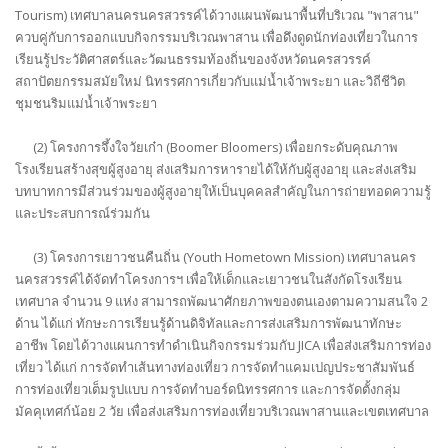
Tourism) เทศบาลนครนครสวรรค์ได้วางแผนพัฒนาพื้นที่บริเวณ "พาสาน"
ควบคู่กับการออกแบบกิจกรรมบริเวณพาสาน เพื่อดึงดูดนักท่องเที่ยวในการ
เรียนรู้ประวัติศาสตร์และวัฒนธรรมท้องถิ่นของจังหวัดนครสวรรค์
สถาปัตยกรรมสมัยใหม่ นิทรรศการเกี่ยวกับแม่น้ำเจ้าพระยา และวิถีชีวิต
ชุมชนริมแม่น้ำเจ้าพระยา
(2) โครงการจึ้งใจวัยเก๋า (Boomer Bloomers) เพื่อยกระดับคุณภาพ
โรงเรียนสร้างสุขผู้สูงอายุ ส่งเสริมการหารายได้ให้กับผู้สูงอายุ และส่งเสริม
บทบาทการมีส่วนร่วมของผู้สูงอายุให้เป็นบุคคลสำคัญในการถ่ายทอดความรู้
และประสบการณ์ร่วมกัน
(3) โครงการเยาวชนคืนถิ่น (Youth Hometown Mission) เทศบาลนคร
นครสวรรค์ได้จัดทำโครงการฯ เพื่อให้เด็กและเยาวชนในสังกัดโรงเรียน
เทศบาล จำนวน 9 แห่ง สามารถพัฒนาศักยภาพของตนเองตามความสนใจ 2
ด้าน ได้แก่ ทักษะการเรียนรู้ด้านดิจิทัลและการส่งเสริมการพัฒนาทักษะ
อาชีพ โดยได้วางแผนการทำดำเนินกิจกรรมร่วมกับ JICA เพื่อส่งเสริมการท่อง
เที่ยว ได้แก่ การจัดทำเส้นทางท่องเที่ยว การจัดทำแคมเปญประชาสัมพันธ์
การท่องเที่ยวเต็มรูปแบบ การจัดทำบอร์ดนิทรรศการ และการจัดตั้งกลุ่ม
มัคคุเทศก์น้อย 2 วัย เพื่อส่งเสริมการท่องเที่ยวบริเวณพาสานและเขตเทศบาล