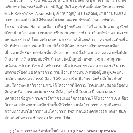
เมื่อวันที่ 4 – 6 สิงหาคม 2568 นางมนัสวี มนตริวัต ผู้ตรวจราชการกรมส่ง
เสริมการปกครองท้องถิ่น นายพิชิฏฏ์ ชิดไพฑูรย์ ท้องถิ่นจังหวัดนครสวรรค์
Mr. HIRABAYASHI Atsutoshi ผู้เชี่ยวชาญญี่ปุ่น และคณะผู้แทนกรมส่งเสริม
การปกครองท้องถิ่นได้ร่วมลงพื้นติดตามความก้าวหน้าในการดำเนิน
โครงการพัฒนาศักยภาพเพื่อการฟื้นฟูท้องถิ่นอย่างยั่งยืนร่วมกับนายจตุรวิทย์
นิโรจน์ธนรัฐ รองนายกเทศมนตรีนครนครสวรรค์ และเจ้าหน้าที่ของ เทศบาล
นครนครสวรรค์ โดยเทศบาลนครนครสวรรค์เป็นองค์กรปกครองส่วนท้องถิ่น
พื้นที่นำร่องของภาคเหนือและมีพื้นที่ที่มีศักยภาพทางด้านการท่องเที่ยว
เนื่องจากมีทรัพยากรท่องเที่ยวที่หลากหลาย มีสิ่งอำนวยความสะดวกทั้งที่พัก
ร้านอาหาร ร้านขายของที่ระลึก และยังเป็นศูนย์กลางการคมนาคมสู่ภาค
เหนือของประเทศไทย สำหรับการดำเนินโครงการระหว่าง กรมส่งเสริมการ
ปกครองท้องถิ่น องค์การความร่วมมือระหว่างประเทศของญี่ปุ่น (JICA) และ
เทศบาลนครนครสวรรค์ ถือว่าได้รับความร่วมมือในระดับพื้นที่เป็นอย่างดี
และมีการพัฒนากิจกรรมภายใต้โครงการที่มีความโดดเด่นและสอดคล้องกับ
ต้นทุนทรัพยากรและวัฒนธรรมที่มีอยู่ในพื้นที่ ในขณะนี้ เทศบาลนคร
นครสวรรค์อยู่ระหว่างการจัดทำข้อเสนอกิจกรรมภายใต้โครงการฯ เช่นเดียว
กับองค์กรปกครองส่วนท้องถิ่นพื้นที่นำร่อง 3 แห่ง โดยการประชุมติดตาม
ความก้าวหน้าในการดำเนินโครงการฯ เทศบาลนครนครสวรรค์ ได้นำเสนอ
ข้อเสนอกิจกรรม จำนวน 3 กิจกรรม ได้แก่
(1) โครงการท่องเที่ยวต้นน้ำเจ้าพระยา (Chao Phraya Upstream