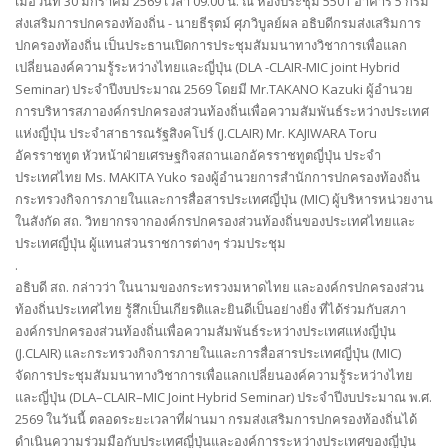
เมื่อวันที่ 30 มกราคม 2569 เวลา 09.00 น. ณ ห้องประชุม 5501 อาคาร 5 กรม
ส่งเสริมการปกครองท้องถิ่น - นายธีรุตม์ ศุภวิบูลย์ผล อธิบดีกรมส่งเสริมการ
ปกครองท้องถิ่น เป็นประธานเปิดการประชุมสัมมนาทางวิชาการเพื่อแลก
เปลี่ยนองค์ความรู้ระหว่างไทยและญี่ปุ่น (DLA -CLAIR-MIC joint Hybrid
Seminar) ประจำปีงบประมาณ 2569 โดยมี Mr.TAKANO Kazuki ผู้อำนวย
การบริหารสภาองค์กรปกครองส่วนท้องถิ่นเพื่อความสัมพันธ์ระหว่างประเทศ
แห่งญี่ปุ่น ประจำสาธารณรัฐสิงคโปร์ (J.CLAIR) Mr. KAJIWARA Toru
อัครราชทูต หัวหน้าฝ่ายเศรษฐกิจสถานเอกอัครราชทูตญี่ปุ่น ประจำ
ประเทศไทย Ms. MAKITA Yuko รองผู้อำนวยการสำนักการปกครองท้องถิ่น
กระทรวงกิจการภายในและการสื่อสารประเทศญี่ปุ่น (MIC) ผู้บริหารหน่วยงาน
ในสังกัด สถ. วิทยากรจากองค์กรปกครองส่วนท้องถิ่นของประเทศไทยและ
ประเทศญี่ปุ่น ผู้แทนส่วนราชการต่างๆ ร่วมประชุม
.
อธิบดี สถ. กล่าวว่า ในนามของกระทรวงมหาดไทย และองค์กรปกครองส่วน
ท้องถิ่นประเทศไทย รู้สึกเป็นเกียรติและยินดีเป็นอย่างยิ่ง ที่ได้ร่วมกับสภา
องค์กรปกครองส่วนท้องถิ่นเพื่อความสัมพันธ์ระหว่างประเทศแห่งญี่ปุ่น
(J.CLAIR) และกระทรวงกิจการภายในและการสื่อสารประเทศญี่ปุ่น (MIC)
จัดการประชุมสัมมนาทางวิชาการเพื่อแลกเปลี่ยนองค์ความรู้ระหว่างไทย
และญี่ปุ่น (DLA–CLAIR–MIC Joint Hybrid Seminar) ประจำปีงบประมาณ พ.ศ.
2569 ในวันนี้ ตลอดระยะเวลาที่ผ่านมา กรมส่งเสริมการปกครองท้องถิ่นได้
ดำเนินความร่วมมือกับประเทศญี่ปุ่นและองค์การระหว่างประเทศของญี่ปุ่น