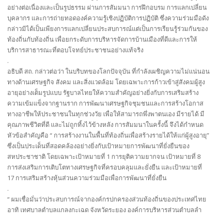
อย่างต่อเนื่องและเป็นรูปธรรม ผ่านการสัมมนา การฝึกอบรม การแลกเปลี่ยน
บุคลากร และการถ่ายทอดองค์ความรู้เชิงปฏิบัติการปฏิบัติ ซึ่งความร่วมมือดัง
กล่าวมิได้เป็นเพียงการแลกเปลี่ยนประสบการณ์แต่เป็นการเรียนรู้ร่วมกันของ
ท้องถิ่นกับท้องถิ่น เพื่อยกระดับการบริหารจัดการบ้านเมืองที่ดีและการให้
บริการสาธารณะที่ตอบโจทย์ประชาชนอย่างแท้จริง
.
อธิบดี สถ. กล่าวต่อว่า ในบริบทของโลกปัจจุบัน ที่กำลังเผชิญความไม่แน่นอน
ทางด้านเศรษฐกิจ สังคม และสิ่งแวดล้อม โดยเฉพาะการก้าวเข้าสู่สังคมผู้สูง
อายุอย่างเต็มรูปแบบ รัฐบาลไทยให้ความสำคัญอย่างยิ่งกับการเสริมสร้าง
ความเข้มแข็งจากฐานราก การพัฒนาเศรษฐกิจชุมชนและการสร้างโอกาส
ทางอาชีพให้ประชาชนในทุกช่วงวัย เพื่อให้สามารถพึ่งพาตนเอง มีรายได้ มี
คุณภาพชีวิตที่ดี และไม่ถูกทิ้งไว้ข้างหลัง การสัมมนาในครั้งนี้ จึงได้กำหนด
หัวข้อสำคัญคือ “ การสร้างงานในพื้นที่ท้องถิ่นเพื่อสร้างรายได้ให้แก่ผู้สูงอายุ”
ซึ่งเป็นประเด็นที่สอดคล้องอย่างยิ่งกับเป้าหมายการพัฒนาที่ยั่งยืนของ
สหประชาชาติ โดยเฉพาะเป้าหมายที่ 1 การยุติความยากจน เป้าหมายที่ 8
การส่งเสริมการเติบโตทางเศรษฐกิจที่ครอบคลุมและยั่งยืน และเป้าหมายที่
17 การเสริมสร้างหุ้นส่วนความร่วมมือเพื่อการพัฒนาที่ยั่งยืน
.
“ ผมเชื่อมั่นว่าประสบการณ์จากองค์กรปกครองส่วนท้องถิ่นของประเทศไทย
อาทิ เทศบาลตำบลแกลงกะเฉด จังหวัดระยอง องค์การบริหารส่วนตำบลลำ