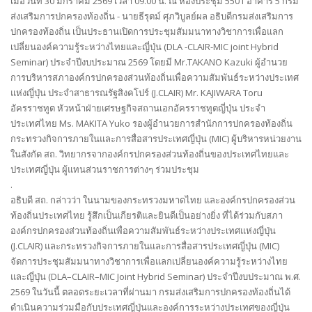
เมื่อวันที่ 30 มกราคม 2569 เวลา 09.00 น. ณ ห้องประชุม 5501 อาคาร 5 กรม
ส่งเสริมการปกครองท้องถิ่น - นายธีรุตม์ ศุภวิบูลย์ผล อธิบดีกรมส่งเสริมการ
ปกครองท้องถิ่น เป็นประธานเปิดการประชุมสัมมนาทางวิชาการเพื่อแลก
เปลี่ยนองค์ความรู้ระหว่างไทยและญี่ปุ่น (DLA -CLAIR-MIC joint Hybrid
Seminar) ประจำปีงบประมาณ 2569 โดยมี Mr.TAKANO Kazuki ผู้อำนวย
การบริหารสภาองค์กรปกครองส่วนท้องถิ่นเพื่อความสัมพันธ์ระหว่างประเทศ
แห่งญี่ปุ่น ประจำสาธารณรัฐสิงคโปร์ (J.CLAIR) Mr. KAJIWARA Toru
อัครราชทูต หัวหน้าฝ่ายเศรษฐกิจสถานเอกอัครราชทูตญี่ปุ่น ประจำ
ประเทศไทย Ms. MAKITA Yuko รองผู้อำนวยการสำนักการปกครองท้องถิ่น
กระทรวงกิจการภายในและการสื่อสารประเทศญี่ปุ่น (MIC) ผู้บริหารหน่วยงาน
ในสังกัด สถ. วิทยากรจากองค์กรปกครองส่วนท้องถิ่นของประเทศไทยและ
ประเทศญี่ปุ่น ผู้แทนส่วนราชการต่างๆ ร่วมประชุม
.
อธิบดี สถ. กล่าวว่า ในนามของกระทรวงมหาดไทย และองค์กรปกครองส่วน
ท้องถิ่นประเทศไทย รู้สึกเป็นเกียรติและยินดีเป็นอย่างยิ่ง ที่ได้ร่วมกับสภา
องค์กรปกครองส่วนท้องถิ่นเพื่อความสัมพันธ์ระหว่างประเทศแห่งญี่ปุ่น
(J.CLAIR) และกระทรวงกิจการภายในและการสื่อสารประเทศญี่ปุ่น (MIC)
จัดการประชุมสัมมนาทางวิชาการเพื่อแลกเปลี่ยนองค์ความรู้ระหว่างไทย
และญี่ปุ่น (DLA–CLAIR–MIC Joint Hybrid Seminar) ประจำปีงบประมาณ พ.ศ.
2569 ในวันนี้ ตลอดระยะเวลาที่ผ่านมา กรมส่งเสริมการปกครองท้องถิ่นได้
ดำเนินความร่วมมือกับประเทศญี่ปุ่นและองค์การระหว่างประเทศของญี่ปุ่น