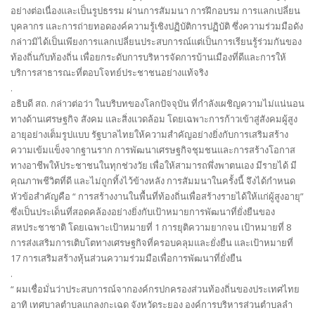
อย่างต่อเนื่องและเป็นรูปธรรม ผ่านการสัมมนา การฝึกอบรม การแลกเปลี่ยน
บุคลากร และการถ่ายทอดองค์ความรู้เชิงปฏิบัติการปฏิบัติ ซึ่งความร่วมมือดัง
กล่าวมิได้เป็นเพียงการแลกเปลี่ยนประสบการณ์แต่เป็นการเรียนรู้ร่วมกันของ
ท้องถิ่นกับท้องถิ่น เพื่อยกระดับการบริหารจัดการบ้านเมืองที่ดีและการให้
บริการสาธารณะที่ตอบโจทย์ประชาชนอย่างแท้จริง
.
อธิบดี สถ. กล่าวต่อว่า ในบริบทของโลกปัจจุบัน ที่กำลังเผชิญความไม่แน่นอน
ทางด้านเศรษฐกิจ สังคม และสิ่งแวดล้อม โดยเฉพาะการก้าวเข้าสู่สังคมผู้สูง
อายุอย่างเต็มรูปแบบ รัฐบาลไทยให้ความสำคัญอย่างยิ่งกับการเสริมสร้าง
ความเข้มแข็งจากฐานราก การพัฒนาเศรษฐกิจชุมชนและการสร้างโอกาส
ทางอาชีพให้ประชาชนในทุกช่วงวัย เพื่อให้สามารถพึ่งพาตนเอง มีรายได้ มี
คุณภาพชีวิตที่ดี และไม่ถูกทิ้งไว้ข้างหลัง การสัมมนาในครั้งนี้ จึงได้กำหนด
หัวข้อสำคัญคือ “ การสร้างงานในพื้นที่ท้องถิ่นเพื่อสร้างรายได้ให้แก่ผู้สูงอายุ”
ซึ่งเป็นประเด็นที่สอดคล้องอย่างยิ่งกับเป้าหมายการพัฒนาที่ยั่งยืนของ
สหประชาชาติ โดยเฉพาะเป้าหมายที่ 1 การยุติความยากจน เป้าหมายที่ 8
การส่งเสริมการเติบโตทางเศรษฐกิจที่ครอบคลุมและยั่งยืน และเป้าหมายที่
17 การเสริมสร้างหุ้นส่วนความร่วมมือเพื่อการพัฒนาที่ยั่งยืน
.
“ ผมเชื่อมั่นว่าประสบการณ์จากองค์กรปกครองส่วนท้องถิ่นของประเทศไทย
อาทิ เทศบาลตำบลแกลงกะเฉด จังหวัดระยอง องค์การบริหารส่วนตำบลลำ