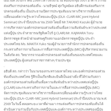
เมื่อวันที่ 30 มกราคม 2569 เวลา 09.00 น. ณ ห้องประชุม 5501 อาคาร 5 กรม
ส่งเสริมการปกครองท้องถิ่น - นายธีรุตม์ ศุภวิบูลย์ผล อธิบดีกรมส่งเสริมการ
ปกครองท้องถิ่น เป็นประธานเปิดการประชุมสัมมนาทางวิชาการเพื่อแลก
เปลี่ยนองค์ความรู้ระหว่างไทยและญี่ปุ่น (DLA -CLAIR-MIC joint Hybrid
Seminar) ประจำปีงบประมาณ 2569 โดยมี Mr.TAKANO Kazuki ผู้อำนวย
การบริหารสภาองค์กรปกครองส่วนท้องถิ่นเพื่อความสัมพันธ์ระหว่างประเทศ
แห่งญี่ปุ่น ประจำสาธารณรัฐสิงคโปร์ (J.CLAIR) Mr. KAJIWARA Toru
อัครราชทูต หัวหน้าฝ่ายเศรษฐกิจสถานเอกอัครราชทูตญี่ปุ่น ประจำ
ประเทศไทย Ms. MAKITA Yuko รองผู้อำนวยการสำนักการปกครองท้องถิ่น
กระทรวงกิจการภายในและการสื่อสารประเทศญี่ปุ่น (MIC) ผู้บริหารหน่วยงาน
ในสังกัด สถ. วิทยากรจากองค์กรปกครองส่วนท้องถิ่นของประเทศไทยและ
ประเทศญี่ปุ่น ผู้แทนส่วนราชการต่างๆ ร่วมประชุม
.
อธิบดี สถ. กล่าวว่า ในนามของกระทรวงมหาดไทย และองค์กรปกครองส่วน
ท้องถิ่นประเทศไทย รู้สึกเป็นเกียรติและยินดีเป็นอย่างยิ่ง ที่ได้ร่วมกับสภา
องค์กรปกครองส่วนท้องถิ่นเพื่อความสัมพันธ์ระหว่างประเทศแห่งญี่ปุ่น
(J.CLAIR) และกระทรวงกิจการภายในและการสื่อสารประเทศญี่ปุ่น (MIC)
จัดการประชุมสัมมนาทางวิชาการเพื่อแลกเปลี่ยนองค์ความรู้ระหว่างไทย
และญี่ปุ่น (DLA–CLAIR–MIC Joint Hybrid Seminar) ประจำปีงบประมาณ พ.ศ.
2569 ในวันนี้ ตลอดระยะเวลาที่ผ่านมา กรมส่งเสริมการปกครองท้องถิ่นได้
ดำเนินความร่วมมือกับประเทศญี่ปุ่นและองค์การระหว่างประเทศของญี่ปุ่น