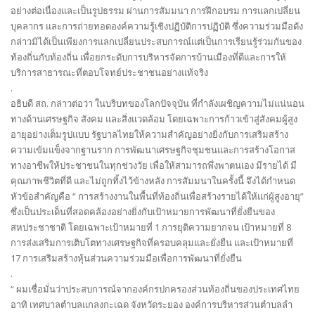
อย่างต่อเนื่องและเป็นรูปธรรม ผ่านการสัมมนา การฝึกอบรม การแลกเปลี่ยน
บุคลากร และการถ่ายทอดองค์ความรู้เชิงปฏิบัติการปฏิบัติ ซึ่งความร่วมมือดัง
กล่าวมิได้เป็นเพียงการแลกเปลี่ยนประสบการณ์แต่เป็นการเรียนรู้ร่วมกันของ
ท้องถิ่นกับท้องถิ่น เพื่อยกระดับการบริหารจัดการบ้านเมืองที่ดีและการให้
บริการสาธารณะที่ตอบโจทย์ประชาชนอย่างแท้จริง
.
อธิบดี สถ. กล่าวต่อว่า ในบริบทของโลกปัจจุบัน ที่กำลังเผชิญความไม่แน่นอน
ทางด้านเศรษฐกิจ สังคม และสิ่งแวดล้อม โดยเฉพาะการก้าวเข้าสู่สังคมผู้สูง
อายุอย่างเต็มรูปแบบ รัฐบาลไทยให้ความสำคัญอย่างยิ่งกับการเสริมสร้าง
ความเข้มแข็งจากฐานราก การพัฒนาเศรษฐกิจชุมชนและการสร้างโอกาส
ทางอาชีพให้ประชาชนในทุกช่วงวัย เพื่อให้สามารถพึ่งพาตนเอง มีรายได้ มี
คุณภาพชีวิตที่ดี และไม่ถูกทิ้งไว้ข้างหลัง การสัมมนาในครั้งนี้ จึงได้กำหนด
หัวข้อสำคัญคือ “ การสร้างงานในพื้นที่ท้องถิ่นเพื่อสร้างรายได้ให้แก่ผู้สูงอายุ”
ซึ่งเป็นประเด็นที่สอดคล้องอย่างยิ่งกับเป้าหมายการพัฒนาที่ยั่งยืนของ
สหประชาชาติ โดยเฉพาะเป้าหมายที่ 1 การยุติความยากจน เป้าหมายที่ 8
การส่งเสริมการเติบโตทางเศรษฐกิจที่ครอบคลุมและยั่งยืน และเป้าหมายที่
17 การเสริมสร้างหุ้นส่วนความร่วมมือเพื่อการพัฒนาที่ยั่งยืน
.
“ ผมเชื่อมั่นว่าประสบการณ์จากองค์กรปกครองส่วนท้องถิ่นของประเทศไทย
อาทิ เทศบาลตำบลแกลงกะเฉด จังหวัดระยอง องค์การบริหารส่วนตำบลลำ