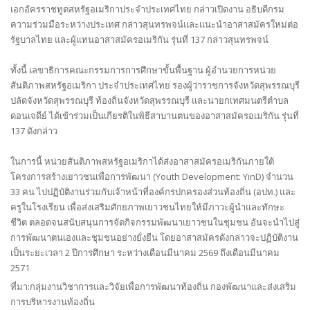
เอกอัครราชทูตสหรัฐอเมริกาประจำประเทศไทย กล่าวเปิดงาน อธิบดีกรม
ความร่วมมือระหว่างประเทศ กล่าวสุนทรพจน์และแนะนำอาสาสมัครใหม่ต่อ
รัฐบาลไทย และผู้แทนอาสาสมัครอเมริกัน รุ่นที่ 137 กล่าวสุนทรพจน์
ทั้งนี้ เลขาธิการคณะกรรมการการศึกษาขั้นพื้นฐาน ผู้อำนวยการหน่วย
สันติภาพสหรัฐอเมริกา ประจำประเทศไทย รองผู้ว่าราชการจังหวัดสุพรรณบุรี
ปลัดจังหวัดสุพรรณบุรี ท้องถิ่นจังหวัดสุพรรณบุรี และนายกเทศมนตรีตำบล
ดอนเจดีย์ ได้เข้าร่วมเป็นเกียรติในพิธีสาบานตนของอาสาสมัครอเมริกัน รุ่นที่
137 ดังกล่าว
ในการนี้ หน่วยสันติภาพสหรัฐอเมริกาได้ส่งอาสาสมัครอเมริกันภายใต้
โครงการสร้างเยาวชนเพื่อการพัฒนา (Youth Development: YinD) จำนวน
33 คน ไปปฏิบัติงานร่วมกับเจ้าหน้าที่องค์กรปกครองส่วนท้องถิ่น (อปท.) และ
ครูในโรงเรียน เพื่อส่งเสริมศักยภาพเยาวชนไทยให้มีภาวะผู้นำและทักษะ
ชีวิต ตลอดจนสนับสนุนการจัดกิจกรรมพัฒนาเยาวชนในชุมชน อันจะนำไปสู่
การพัฒนาตนเองและชุมชนอย่างยั่งยืน โดยอาสาสมัครดังกล่าวจะปฏิบัติงาน
เป็นระยะเวลา 2 ปีการศึกษา ระหว่างเดือนมีนาคม 2569 ถึงเดือนมีนาคม
2571
ที่มา:กลุ่มงานวิชาการและวิจัยเพื่อการพัฒนาท้องถิ่น กองพัฒนาและส่งเสริม
การบริหารงานท้องถิ่น