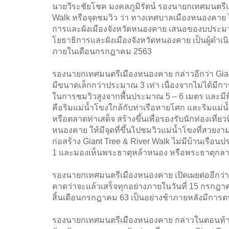
นายวีระชัยโชค มงคลภูมิรัตน์ รองนายกเทศมนตรีเ
Walk หรือจุดชมวิว ว่า ทางเทศบาลเมืองหนองคาย ไ
การและผังเมืองจังหวัดหนองคาย เสนอของบประมาณ
โยธาธิการและผังเมืองจังหวัดหนองคาย เป็นผู้ดำเ
ภายในเดือนกรกฎาคม 2563
รองนายกเทศมนตรีเมืองหนองคาย กล่าวอีกว่า Gian
มีขนาดเล็กกว่าประมาณ 3 เท่า เนื่องจากไม่ได้มีการ
ในการชมวิวสูงจากพื้นประมาณ 5 – 6 เมตร และมีพื้
คือริมแม่น้ำโขงใกล้กับท่าเรือหายโศก และริมแม่
หรือตลาดท่าเสด็จ สร้างขึ้นเพื่อรองรับนักท่องเที่
หนองคาย ให้มีจุดที่ขึ้นไปชมวิวแม่น้ำโขงที่สวยงาม 
ก่อสร้าง Giant Tree & River Walk ไม่มีบ้านเรื
1 และมองเห็นพระธาตุหล้าหนอง หรือพระธาตุกล
รองนายกเทศมนตรีเมืองหนองคาย เปิดเผยต่ออีกว่า 
คาดว่าจะแล้วเสร็จทุกอย่างภายในวันที่ 15 กรกฎาค
สิ้นเดือนกรกฎาคม 63 เป็นอย่างช้าภายหลังมีการ
รองนายกเทศมนตรีเมืองหนองคาย กล่าวในตอนท้ายว