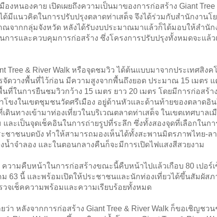
มืองหนองคาย เปิดเผยถึงความเป็นมาของการก่อสร้าง Giant Tree 
ด้มีแนวคิดในการปรับปรุงตลาดท่าเสด็จ จึงได้ร่วมกับสำนักงานโย
จากกลุ่มจังหวัด หลังได้รับงบประมาณมาแล้วก็ได้มอบให้สำนัก
นินการและควบคุมการก่อสร้าง ซึ่งโครงการปรับปรุงทั้งหมดจะแล้วเ
t Tree & River Walk หรือจุดชมวิว ได้ต้นแบบมาจากประเทศสิงคโป
จัดวางพื้นที่ไว้ก่อน มีความสูงจากพื้นถึงยอด ประมาณ 15 เมตร แต่พ
นที่ในการยืนชมวิวกว้าง 15 เมตร ยาว 20 เมตร โดยมีการก่อสร้าง
น้ำโขงในเขตชุมชนวัดศรีเมือง อยู่ด้านหัวและด้านท้ายของตลาดอิ
ยวที่เดินทางเข้ามาท่องเที่ยวในบริเวณตลาดท่าเสด็จ ในเขตเทศบาลเม
และเป็นจุดเช็คอินในการถ่ายรูปที่ระลึก ซึ่งทั้งสองจุดที่เลือกในกา
อนประชาชนบดบัง ทำให้สามารถมองเห็นได้ทั้งสะพานมิตรภาพไทย-ลาว
างน้ำจำลอง และในตอนกลางคืนก็จะมีการเปิดไฟแสงสีสวยงาม
ความคืบหน้าในการก่อสร้างขณะนี้คืบหน้าไปแล้วเกือบ 80 เปอร์เซ
ม 63 นี้ และพร้อมเปิดให้ประชาชนและนักท่องเที่ยวได้ขึ้นสัมผัส
ตรวจเช็คความพร้อมและความเรียบร้อยทั้งหมด
่า หลังจากการก่อสร้าง Giant Tree & River Walk ก็ขอเชิญชว