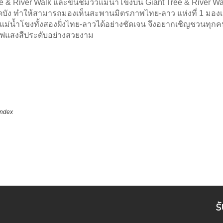
 & River Walk และขึ้นชมวิวแม่น้ำโขงบน Giant Tree & River Walk
บดบัง ทำให้สามารถมองเห็นสะพานมิตรภาพไทย-ลาว แห่งที่ 1 มอง
ม่น้ำโขงทั้งสองฝั่งไทย-ลาวได้อย่างชัดเจน จึงอยากเชิญชวนทุก
ีไฟแสงสีประดับอย่างสวยงาม
index
ร