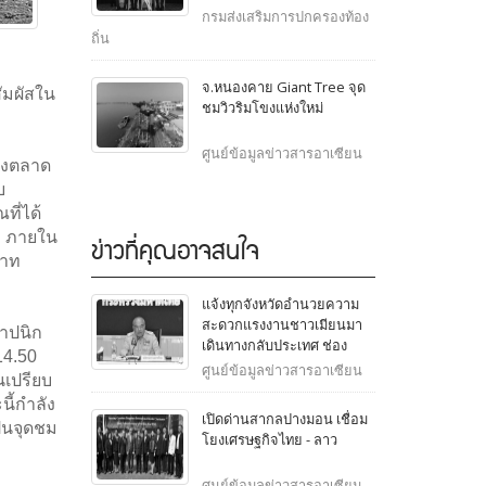
เป็นประธานเปิดโครงการ
กรมส่งเสริมการปกครองท้อง
สัมมนาเพื่อพัฒนาความร่วม
ถิ่น
มือทางวิชาการระหว่างไทย-
ญี่ปุ่น เกี่ยวกับการบริหาร
จ.หนองคาย Giant Tree จุด
ัมผัสใน
ราชการส่วนท้องถิ่น
ชมวิวริมโขงแห่งใหม่
ศูนย์ข้อมูลข่าวสารอาเซียน
ุงตลาด
บ
ี่ได้
ัง ภายใน
ข่าวที่คุณอาจสนใจ
บาท
แจ้งทุกจังหวัดอำนวยความ
สะดวกแรงงานชาวเมียนมา
ถาปนิก
เดินทางกลับประเทศ ช่อง
14.50
ทางในพื้นที่จังหวัดชายแดน
ศูนย์ข้อมูลข่าวสารอาเซียน
นเปรียบ
ี้กำลัง
เปิดด่านสากลปางมอน เชื่อม
็นจุดชม
โยงเศรษฐกิจไทย - ลาว
ศูนย์ข้อมูลข่าวสารอาเซียน