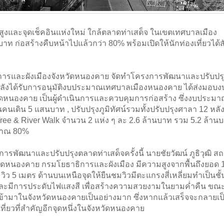
มสูงและจุดเช็คอินแห่งใหม่ ใกล้ตลาดท่าเสด็จ ในเขตเทศบาลเมือง
 ก่อสร้างคืบหน้าไปแล้วกว่า 80% พร้อมเปิดให้นักท่องเที่ยวได้ส
การและผังเมืองจังหวัดหนองคาย จัดทำโครงการพัฒนาและปรับปร
หลังได้รับการอนุมัติงบประมาณเทศบาลเมืองหนองคาย ได้ส่งมอบง
หนองคาย เป็นผู้ดำเนินการและควบคุมการก่อสร้าง ซึ่งงบประมาณท
นคนเดิน 5 แสนบาท , ปรับปรุงภูมิทัศน์รวมทั้งปรับปรุงศาลา 12 หล
Tree & River Walk จำนวน 2 แห่ง ๆ ละ 2.6 ล้านบาท รวม 5.2 ล้าน
มาณ 80%
การพัฒนาและปรับปรุงตลาดท่าเสด็จครั้งนี้ นายชัยวัฒน์ ภูธิวุฒิ ส
ดหนองคาย กรมโยธาธิการและผังเมือง มีความสูงจากพื้นถึงยอด 
วิว 5 เมตร ด้านบนเหนือจุดให้ยืนชมวิวมีตะแกรงสี่เหลี่ยมทำเป็นชั้
ละมีการประดับไฟแสงสี เพื่อสร้างความสวยงามในยามค่ำคืน ขณะน
ข้ามาในจังหวัดหนองคายเป็นอย่างมาก ซึ่งหากแล้วเสร็จจะกลายเป
เที่ยวที่สำคัญอีกจุดหนึ่งในจังหวัดหนองคาย