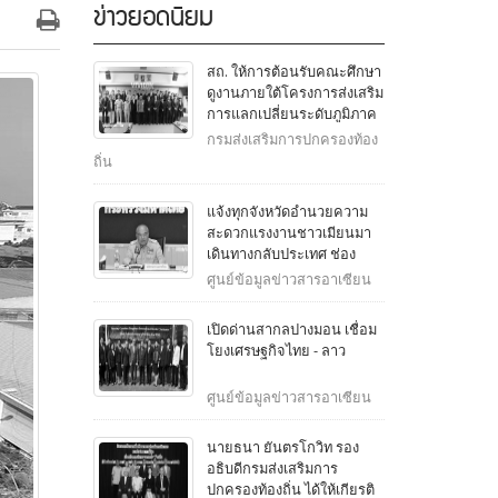
ข่าวยอดนิยม
สถ. ให้การต้อนรับคณะศึกษา
ดูงานภายใต้โครงการส่งเสริม
การแลกเปลี่ยนระดับภูมิภาค
ญี่ปุ่น - ไทย จากสภาองค์กร
กรมส่งเสริมการปกครองท้อง
ปกครองส่วนท้องถิ่นเพื่อความ
ถิ่น
สัมพันธ์ระหว่างประเทศญี่ปุ่น
(J.CLAIR) ประจำสาธารณรัฐ
แจ้งทุกจังหวัดอำนวยความ
สิงคโปร์
สะดวกแรงงานชาวเมียนมา
เดินทางกลับประเทศ ช่อง
ทางในพื้นที่จังหวัดชายแดน
ศูนย์ข้อมูลข่าวสารอาเซียน
เปิดด่านสากลปางมอน เชื่อม
โยงเศรษฐกิจไทย - ลาว
ศูนย์ข้อมูลข่าวสารอาเซียน
นายธนา ยันตรโกวิท รอง
อธิบดีกรมส่งเสริมการ
ปกครองท้องถิ่น ได้ให้เกียรติ