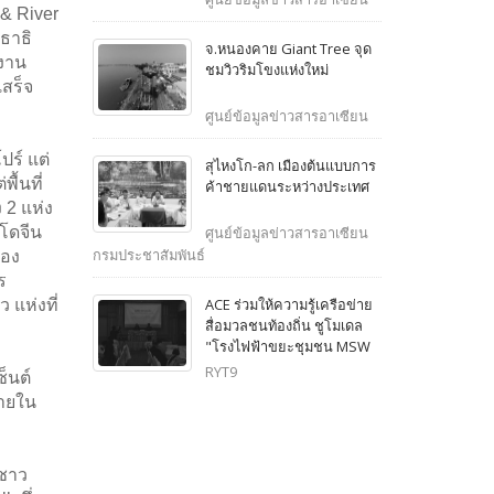
& River
ธาธิ
จ.หนองคาย Giant Tree จุด
งาน
ชมวิวริมโขงแห่งใหม่
สร็จ
ศูนย์ข้อมูลข่าวสารอาเซียน
ร์ แต่
สุไหงโก-ลก เมืองต้นแบบการ
ื้นที่
ค้าชายแดนระหว่างประเทศ
 2 แห่ง
นโดจีน
ศูนย์ข้อมูลข่าวสารอาเซียน
กรมประชาสัมพันธ์
ือง
ร
ACE ร่วมให้ความรู้เครือข่าย
 แห่งที่
สื่อมวลชนท้องถิ่น ชูโมเดล
"โรงไฟฟ้าขยะชุมชน MSW
ขอนแก่น" ต้นแบบของไทย
RYT9
็นต์
และอาเซียน
ภายใน
นชาว